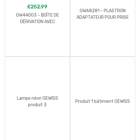
£
252.99
GW68281 – PLASTRON
GW44003 – BOÎTE DE
ADAPTATEUR POUR PRISE
DÉRIVATION AVEC
50X50
COUVERCLE BAS À CLIPSER
IP44 – DIMENSIONS
INTERNES 80X80X40 –
PAROIS AVEC PASSE-FILS À
GRADINS À ENTRÉE
DIRECTE
Lampe néon GEWISS
Produit 1 bâtiment GEWISS
produit 3