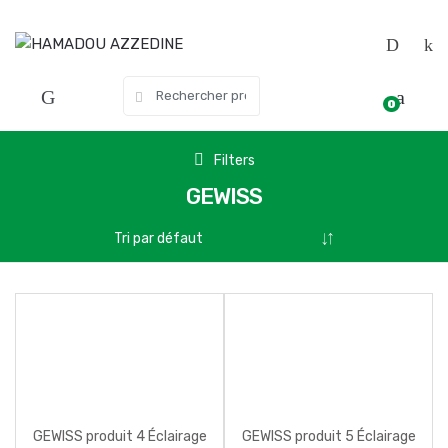
Skip
Skip
to
to
navigation
content
Search
0
for:
Filters
GEWISS
GEWISS produit 4 Éclairage
GEWISS produit 5 Éclairage