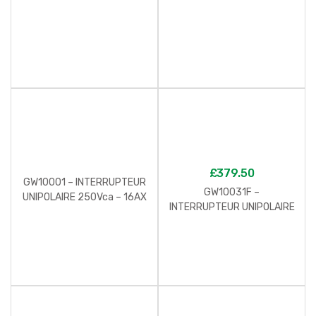
£
379.50
GW10001 – INTERRUPTEUR
GW10031F –
UNIPOLAIRE 250Vca – 16AX
INTERRUPTEUR UNIPOLAIRE
– NEUTRE – 1 MODULE –
250Vca – CONNEXION
BLANC – CHORUS
AUTOMATIQUE – 16AX –
NEUTRE – 2 MODULES –
BLANC – CHORUS