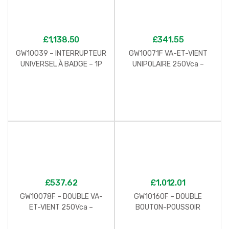
£
1,138.50
£
341.55
GW10039 – INTERRUPTEUR
GW10071F VA-ET-VIENT
UNIVERSEL À BADGE – 1P
UNIPOLAIRE 250Vca –
NO 16AX – LUMINEUX – 2
CONNEXION AUTOMATIQUE
MODULES – BLANC –
– 16AX – NEUTRE – 2
CHORUS
MODULES – BLANC –
CHORUS
£
537.62
£
1,012.01
GW10078F – DOUBLE VA-
GW10160F – DOUBLE
ET-VIENT 250Vca –
BOUTON-POUSSOIR
CONNEXION AUTOMATIQUE
250Vca – CONNEXION
– UNIPOLAIRE 16AX NEUTRE
AUTOMATIQUE –