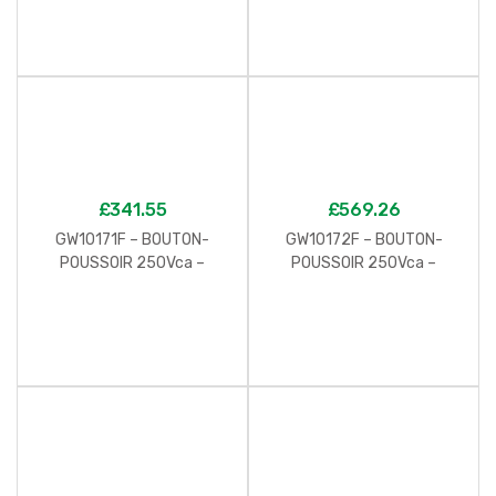
– 2 MODULES – BLANC –
UNIPOLAIRE NO 16A – 2
CHORUS
MODULES – BLANC –
CHORUS
£
341.55
£
569.26
GW10171F – BOUTON-
GW10172F – BOUTON-
POUSSOIR 250Vca –
POUSSOIR 250Vca –
CONNEXION AUTOMATIQUE
CONNEXION AUTOMATIQUE
– NO 16A – NEUTRE – 2
– NO 16A ILLUMINAZIONE –
MODULES – BLANC –
AVEC DIFFUSEUR – 2
CHORUS
MODULES – BLANC –
CHORUS