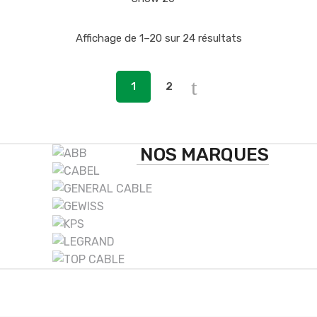
Affichage de 1–20 sur 24 résultats
1
2
B
NOS MARQUES
r
a
n
d
s