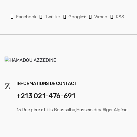
C
a
Facebook
Twitter
Google+
Vimeo
RSS
r
o
u
s
e
l
INFORMATIONS DE CONTACT
+213 021-476-691
15 Rue père et fils Boussalha,Hussein dey Alger Algérie.