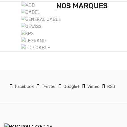
B
NOS MARQUES
r
a
n
d
s
C
a
Facebook
Twitter
Google+
Vimeo
RSS
r
o
u
s