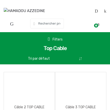
Skip
Skip
to
to
navigation
content
Search
0
for:
Filters
Top Cable
Câble 2 TOP CABLE
Câble 3 TOP CABLE