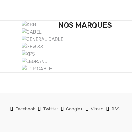
B
NOS MARQUES
r
a
n
d
s
C
a
Facebook
Twitter
Google+
Vimeo
RSS
r
o