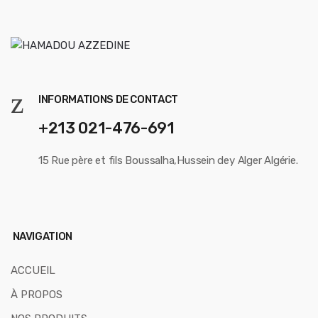
u
s
e
l
INFORMATIONS DE CONTACT
+213 021-476-691
15 Rue père et fils Boussalha,Hussein dey Alger Algérie.
NAVIGATION
ACCUEIL
À PROPOS