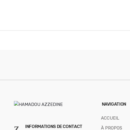
a
n
d
s
C
a
r
o
u
s
NAVIGATION
e
ACCUEIL
l
INFORMATIONS DE CONTACT
À PROPOS