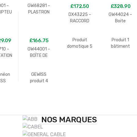
01 –
GW68281 –
£
172.50
£
328.90
UPTEU
PLASTRON
DX43225 –
GW44024 –
OLAIRE
ADAPTATEUR
RACCORD
Boite
– 16AX
POUR PRISE
CONDUIT-
Dérivation
RE – 1
50X50
BOÎTE MORBIDX
100X100X50
LE –
Produit
Produit 1
29.09
£
166.75
– IP67 – SANS
avec passe fil
C –
domotique 5
bâtiment
HALOGÈNE –
10 –
GW44001 –
RUS
GEWISS
GEWISS
DIAMÈTRE
TATION
BOÎTE DE
25MM – GRIS
ONIQUE
DÉRIVATION
RAL7035
OTÉGÉ
AVEC
 néon
GEWISS
240V –
COUVERCLE
ISS
produit 4
 Hz –
BAS À CLIPSER
it 3
Éclairage
 640mA
IP44 –
 RAIL
DIMENSIONS
– 4
INTERNES
LES
DIAMÈTRE
65X35 –
NOS MARQUES
PAROIS AVEC
PASSE-FILS À
GRADINS À