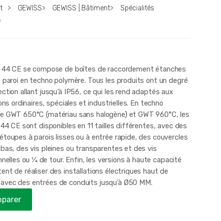
t
>
GEWISS
>
GEWISS | Bâtiment
>
Spécialités
A
e 44 CE se compose de boîtes de raccordement étanches
e paroi en techno polymère. Tous les produits ont un degré
ction allant jusqu’à IP56, ce qui les rend adaptés aux
ions ordinaires, spéciales et industrielles. En techno
e GWT 650°C (matériau sans halogène) et GWT 960°C, les
 44 CE sont disponibles en 11 tailles différentes, avec des
étoupes à parois lisses ou à entrée rapide, des couvercles
bas, des vis pleines ou transparentes et des vis
nnelles ou 1⁄4 de tour. Enfin, les versions à haute capacité
nt de réaliser des installations électriques haut de
vec des entrées de conduits jusqu’à Ø50 MM.
parer