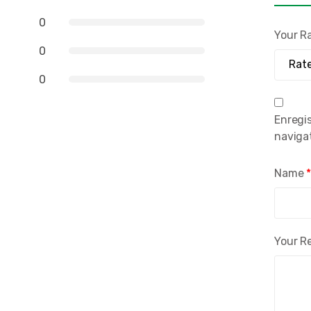
0
Your R
0
0
Enregi
naviga
Name
Your R