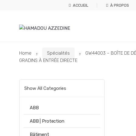
Skip
Skip
ACCUEIL
À PROPOS
to
to
navigation
content
Home
Spécialités
GW44003 – BOÎTE DE DÉ
GRADINS À ENTRÉE DIRECTE
Show All Categories
ABB
ABB | Protection
Bâtiment