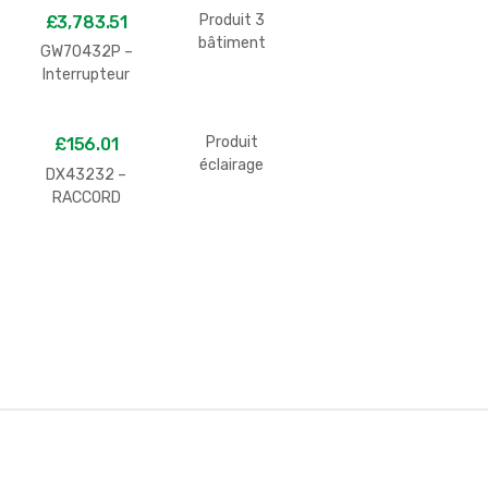
Produit 3
£
3,783.51
bâtiment
GW70432P –
GEWISS
Interrupteur
rotatif 3 P 16 A
Produit
£
156.01
éclairage
DX43232 –
GEWISS 1
RACCORD
CONDUIT-
BOÎTE MORBIDX
– IP67 – SANS
HALOGÈNE –
DIAMÈTRE
32MM – GRIS
RAL7035