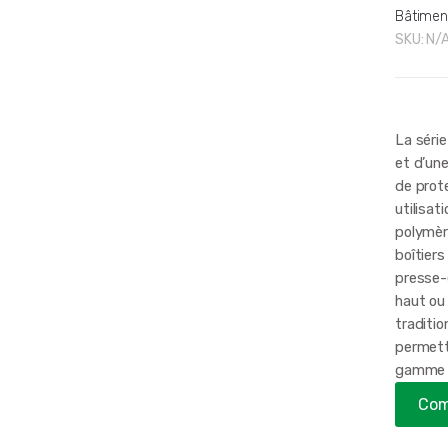
Bâtimen
SKU:
N/
La séri
et d’un
de prote
utilisat
polymèr
boîtiers
presse-
haut ou 
traditio
permette
gamme a
Com