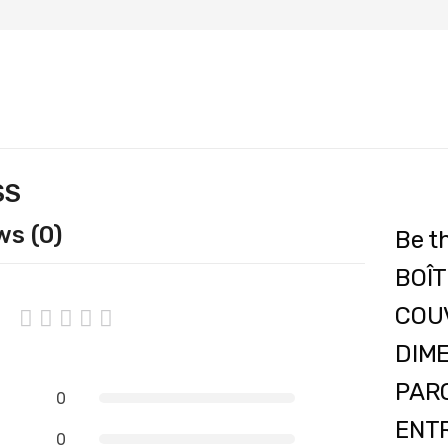
SS
ws (0)
Be t
BOÎT
COUV
DIM
PARO
0
ENTR
0