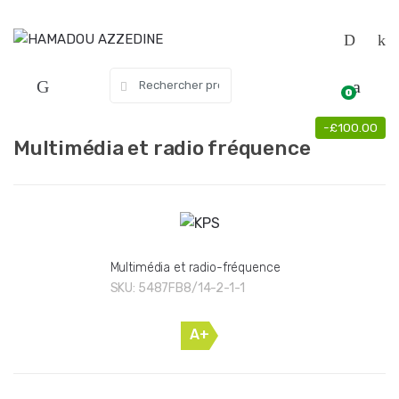
Skip
Skip
to
to
navigation
content
Search
0
for:
-
£
100.00
Multimédia et radio fréquence
Multimédia et radio-fréquence
SKU:
5487FB8/14-2-1-1
A+