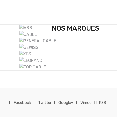
B
NOS MARQUES
r
a
n
d
s
C
a
Facebook
Twitter
Google+
Vimeo
RSS
r