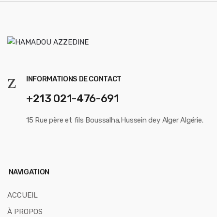
o
u
s
e
l
INFORMATIONS DE CONTACT
+213 021-476-691
15 Rue père et fils Boussalha,Hussein dey Alger Algérie.
NAVIGATION
ACCUEIL
À PROPOS