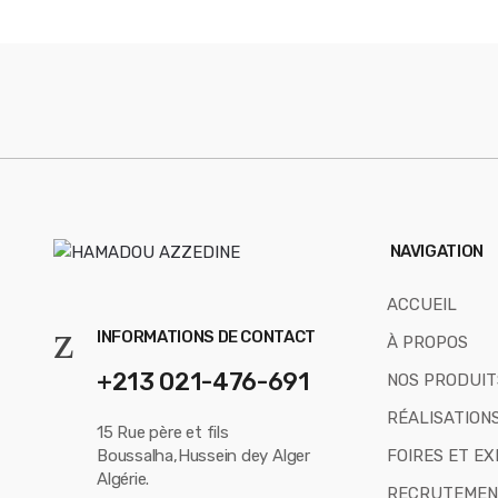
s
C
a
r
o
u
s
NAVIGATION
e
ACCUEIL
l
INFORMATIONS DE CONTACT
À PROPOS
+213 021-476-691
NOS PRODUIT
RÉALISATION
15 Rue père et fils
Boussalha,Hussein dey Alger
FOIRES ET EX
Algérie.
RECRUTEMEN