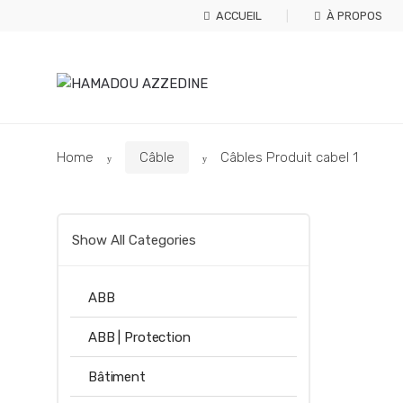
Skip
Skip
ACCUEIL
À PROPOS
to
to
navigation
content
Home
Câble
Câbles Produit cabel 1
Show All Categories
ABB
ABB | Protection
Bâtiment