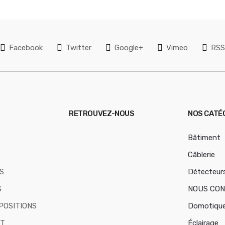
Facebook
Twitter
Google+
Vimeo
RS
RETROUVEZ-NOUS
NOS CATÉ
Bâtiment
Câblerie
S
Détecteur
S
NOUS CO
POSITIONS
Domotiqu
T
Éclairage