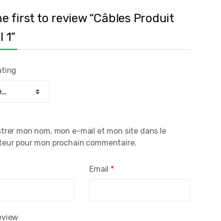
he first to review “Câbles Produit
 1”
ating
strer mon nom, mon e-mail et mon site dans le
teur pour mon prochain commentaire.
*
Email
*
eview