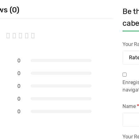
ws (0)
Be t
cabel
Your R
0
0
Enregi
0
naviga
0
Name
0
Your R