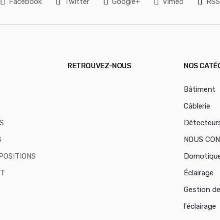
Facebook
Twitter
Google+
Vimeo
RS
RETROUVEZ-NOUS
NOS CATÉ
Bâtiment
Câblerie
S
Détecteur
S
NOUS CO
POSITIONS
Domotiqu
T
Éclairage
Gestion d
l'éclairage