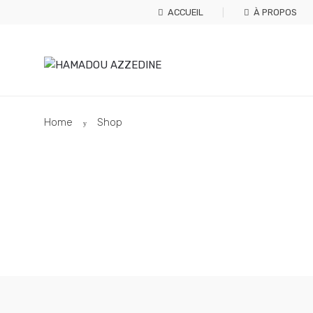
Skip
Skip
ACCUEIL
À PROPOS
to
to
navigation
content
Home
Shop