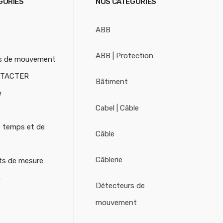
GORIES
NOS CATÉGORIES
ABB
ABB | Protection
s de mouvement
NTACTER
Bâtiment
e
Cabel | Câble
e temps et de
Câble
Câblerie
ts de mesure
n
Détecteurs de
mouvement