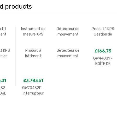
ed products
it 1
Instrument de
Détecteur de
Produit 1 KPS
ment
mesure KPS
mouvement
Gestion de
ISS
produit 4
KPS produit 5
temps et de
l’éclairage
 3 KPS
Produit 3
Détecteur de
£
166.75
on de
bâtiment
mouvement
GW44001 –
et de
GEWISS
KPS produit 1
BOÎTE DE
irage
DÉRIVATION
AVEC
.01
£
3,783.51
COUVERCLE
BAS À CLIPSER
32 –
GW70432P –
IP44 –
ORD
Interrupteur
DIMENSIONS
UIT-
rotatif 3 P 16 A
INTERNES
ORBIDX
DIAMÈTRE
– SANS
65X35 –
ÈNE –