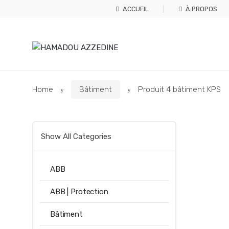
Skip
Skip
ACCUEIL
À PROPOS
to
to
navigation
content
Home
Bâtiment
Produit 4 bâtiment KPS
Show All Categories
ABB
ABB | Protection
Bâtiment