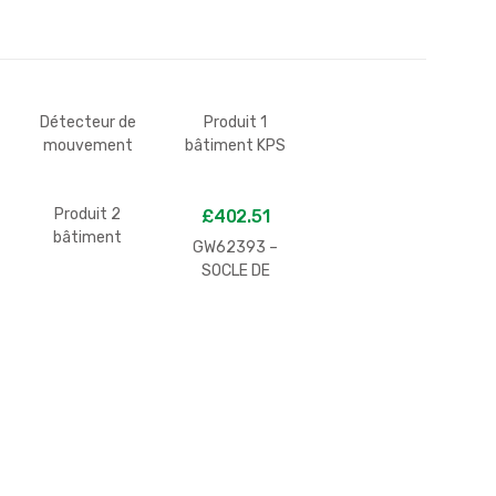
Détecteur de
Produit 1
mouvement
bâtiment KPS
KPS produit 4
Produit 2
£
402.51
bâtiment
GW62393 –
GEWISS
SOCLE DE
PRISE À
ENCASTRER À
10° –
STANDARD
ALLEMAND –
2P+E 16A
230V 50/60HZ
– 50X50 –
BLEU – SCREW