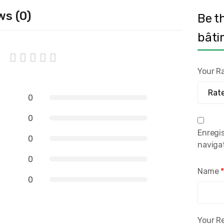
ws (0)
Be th
bâti
Your R
0
0
Enregi
0
naviga
0
Name
0
Your R