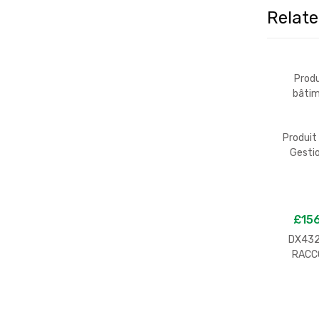
Relat
Produ
bâti
GEW
Produit
Gesti
temps 
l’écla
£
156
DX432
RACC
COND
BOÎTE M
– IP67 
HALOG