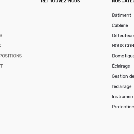
RETROUVEZ-NOUS
NOS CATÉ
Bâtiment
Câblerie
S
Détecteur
S
NOUS CO
POSITIONS
Domotiqu
T
Éclairage
Gestion d
l'éclairage
Instrumen
Protectio