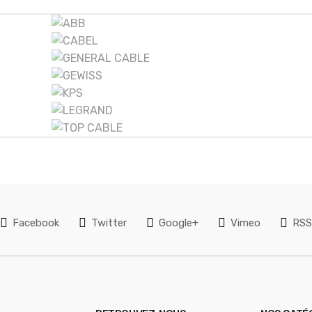
PAROIS AVEC
ÈTRE
PASSE-FILS À
 GRIS
GRADINS À
035
ENTRÉE
DIRECTE
Facebook
Twitter
Google+
Vimeo
RS