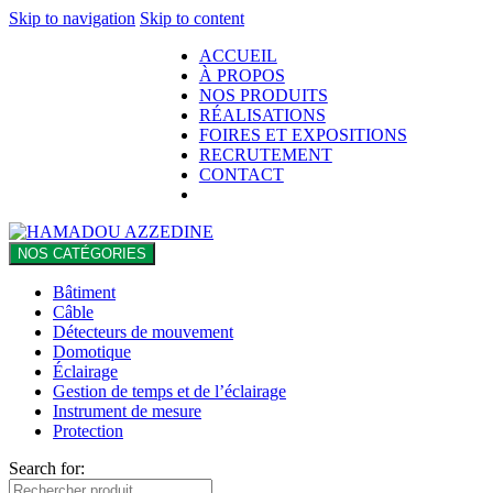
Skip to navigation
Skip to content
ACCUEIL
À PROPOS
NOS PRODUITS
RÉALISATIONS
FOIRES ET EXPOSITIONS
RECRUTEMENT
CONTACT
NOS CATÉGORIES
Bâtiment
Câble
Détecteurs de mouvement
Domotique
Éclairage
Gestion de temps et de l’éclairage
Instrument de mesure
Protection
Search for: