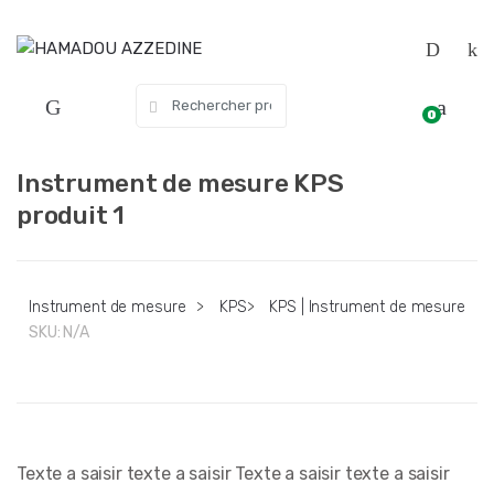
Skip
Skip
to
to
navigation
content
Search
0
for:
Instrument de mesure KPS
produit 1
Instrument de mesure
>
KPS
>
KPS | Instrument de mesure
SKU:
N/A
Texte a saisir texte a saisir Texte a saisir texte a saisir