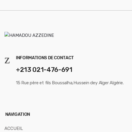
r
o
u
s
e
l
INFORMATIONS DE CONTACT
+213 021-476-691
15 Rue père et fils Boussalha,Hussein dey Alger Algérie.
NAVIGATION
ACCUEIL