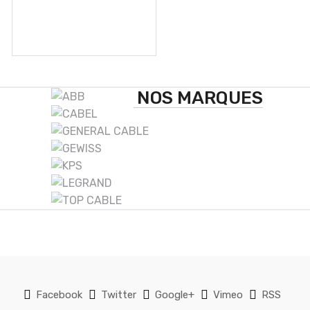
B
NOS MARQUES
r
a
n
d
s
C
a
Facebook
Twitter
Google+
Vimeo
RSS