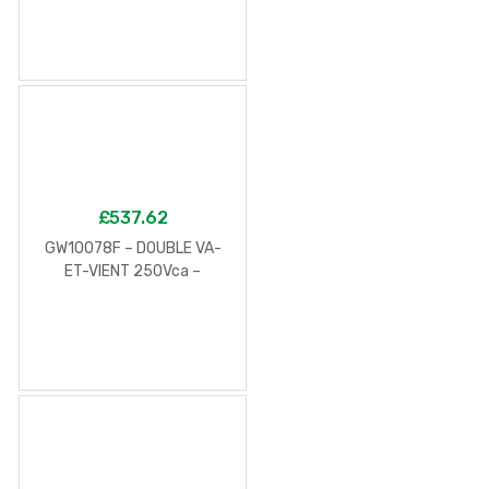
£
537.62
GW10078F – DOUBLE VA-
ET-VIENT 250Vca –
CONNEXION AUTOMATIQUE
– UNIPOLAIRE 16AX NEUTRE
– 2 MODULES – BLANC –
CHORUS