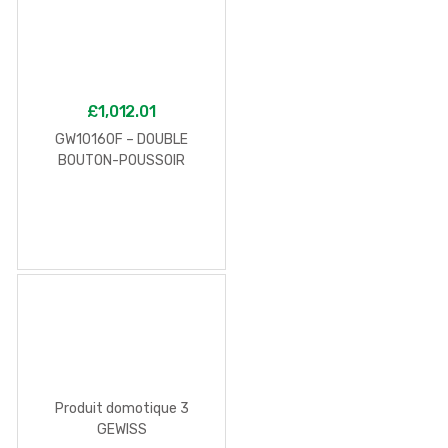
£
1,012.01
GW10160F – DOUBLE
BOUTON-POUSSOIR
250Vca – CONNEXION
AUTOMATIQUE –
UNIPOLAIRE NO 16A – 2
MODULES – BLANC –
CHORUS
Produit domotique 3
GEWISS