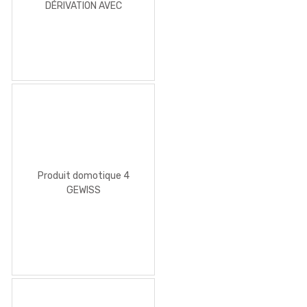
DÉRIVATION AVEC
COUVERCLE BAS À CLIPSER
IP44 – DIMENSIONS
INTERNES 80X80X40 –
PAROIS AVEC PASSE-FILS À
GRADINS À ENTRÉE
DIRECTE
Produit domotique 4
GEWISS