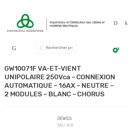
Skip
Skip
to
to
navigation
content
Search
0
for:
GW10071F VA-ET-VIENT
UNIPOLAIRE 250Vca – CONNEXION
AUTOMATIQUE – 16AX – NEUTRE –
2 MODULES – BLANC – CHORUS
GEWISS
SKU:
N/A