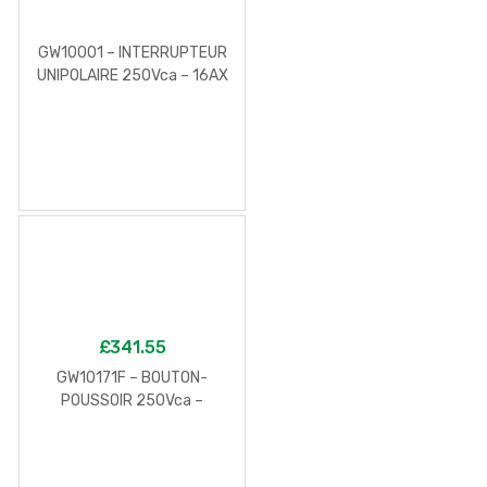
GW10001 – INTERRUPTEUR
UNIPOLAIRE 250Vca – 16AX
– NEUTRE – 1 MODULE –
BLANC – CHORUS
£
341.55
GW10171F – BOUTON-
POUSSOIR 250Vca –
CONNEXION AUTOMATIQUE
– NO 16A – NEUTRE – 2
MODULES – BLANC –