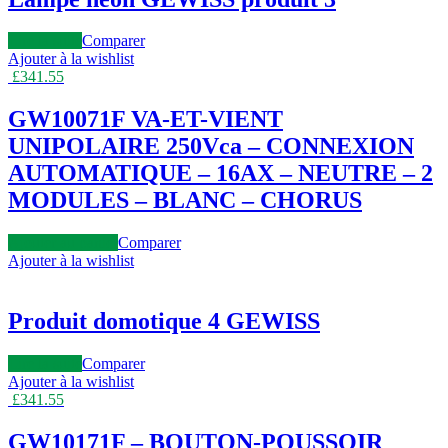
Lire la suite
Comparer
Ajouter à la wishlist
£
341.55
GW10071F VA-ET-VIENT
UNIPOLAIRE 250Vca – CONNEXION
AUTOMATIQUE – 16AX – NEUTRE – 2
MODULES – BLANC – CHORUS
Ajouter au panier
Comparer
Ajouter à la wishlist
Produit domotique 4 GEWISS
Lire la suite
Comparer
Ajouter à la wishlist
£
341.55
GW10171F – BOUTON-POUSSOIR