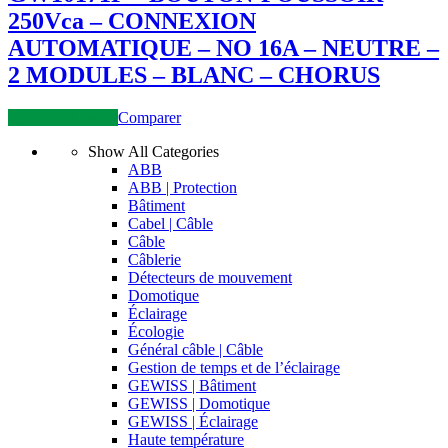
250Vca – CONNEXION
AUTOMATIQUE – NO 16A – NEUTRE –
2 MODULES – BLANC – CHORUS
Ajouter au panier
Comparer
Show All Categories
ABB
ABB | Protection
Bâtiment
Cabel | Câble
Câble
Câblerie
Détecteurs de mouvement
Domotique
Éclairage
Écologie
Général câble | Câble
Gestion de temps et de l’éclairage
GEWISS | Bâtiment
GEWISS | Domotique
GEWISS | Éclairage
Haute température