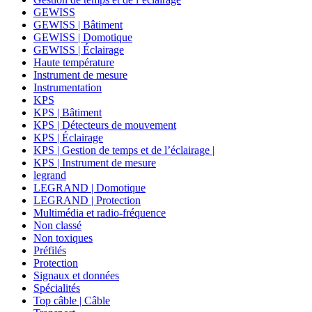
GEWISS
GEWISS | Bâtiment
GEWISS | Domotique
GEWISS | Éclairage
Haute température
Instrument de mesure
Instrumentation
KPS
KPS | Bâtiment
KPS | Détecteurs de mouvement
KPS | Éclairage
KPS | Gestion de temps et de l’éclairage |
KPS | Instrument de mesure
legrand
LEGRAND | Domotique
LEGRAND | Protection
Multimédia et radio-fréquence
Non classé
Non toxiques
Préfilés
Protection
Signaux et données
Spécialités
Top câble | Câble