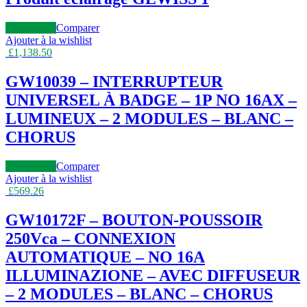
Lire la suite
Comparer
Ajouter à la wishlist
£
1,138.50
GW10039 – INTERRUPTEUR
UNIVERSEL À BADGE – 1P NO 16AX –
LUMINEUX – 2 MODULES – BLANC –
CHORUS
Lire la suite
Comparer
Ajouter à la wishlist
£
569.26
GW10172F – BOUTON-POUSSOIR
250Vca – CONNEXION
AUTOMATIQUE – NO 16A
ILLUMINAZIONE – AVEC DIFFUSEUR
– 2 MODULES – BLANC – CHORUS