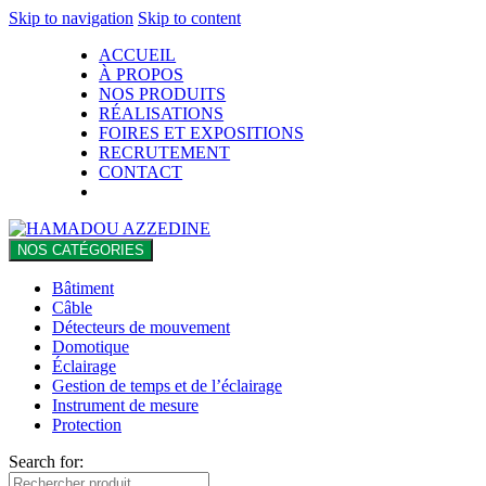
Skip to navigation
Skip to content
ACCUEIL
À PROPOS
NOS PRODUITS
RÉALISATIONS
FOIRES ET EXPOSITIONS
RECRUTEMENT
CONTACT
NOS CATÉGORIES
Bâtiment
Câble
Détecteurs de mouvement
Domotique
Éclairage
Gestion de temps et de l’éclairage
Instrument de mesure
Protection
Search for: