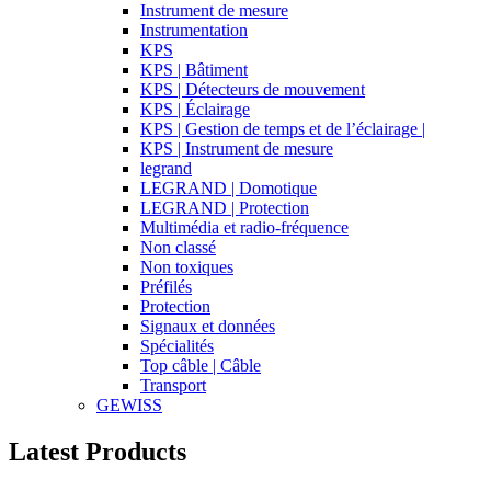
Instrument de mesure
Instrumentation
KPS
KPS | Bâtiment
KPS | Détecteurs de mouvement
KPS | Éclairage
KPS | Gestion de temps et de l’éclairage |
KPS | Instrument de mesure
legrand
LEGRAND | Domotique
LEGRAND | Protection
Multimédia et radio-fréquence
Non classé
Non toxiques
Préfilés
Protection
Signaux et données
Spécialités
Top câble | Câble
Transport
GEWISS
Latest Products